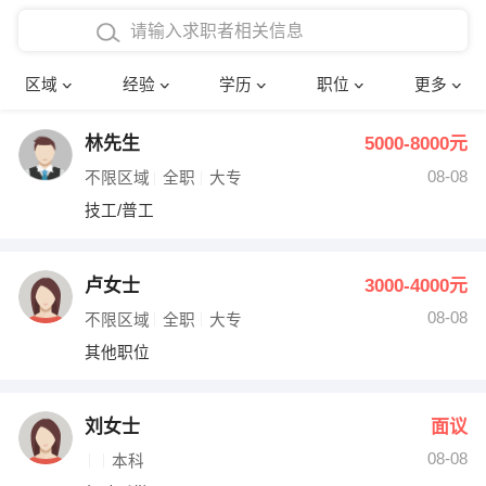
在校学生工作经验
本科
行政后勤
建筑装潢
确定
区域
经验
学历
职位
更多
三年以上工作经验
硕士
销售岗位
教师
林先生
5000-8000元
四年以上工作经验
博士
文员
护士
08-08
不限区域
全职
大专
五年以上工作经验
财务会计
传单派发
技工/普工
十年以上工作经验
超市零售
促销导购
卢女士
3000-4000元
网络IT
保健按摩
08-08
不限区域
全职
大专
其他职位
快递员
前台接待
收银员
技术员/工程师
刘女士
面议
08-08
水电/机修
部门经理
本科