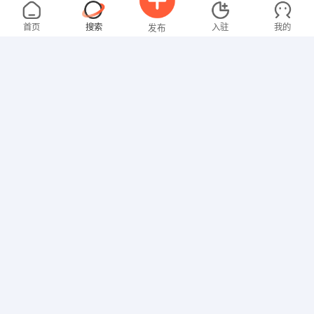
张女士
面议
08-03
不限区域
全职
高中
首页
搜索
入驻
我的
发布
文员
欧女士
面议
08-03
不限区域
全职
大专
招聘信息
求职简历
其他职位
马先生
4000-5000元
08-03
不限区域
全职
高中
技工/普工
叶先生
5000-8000元
08-03
不限区域
全职
高中