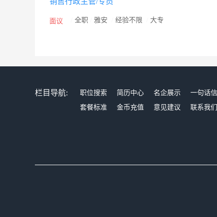
销售行政主管/专员
/
全职
/
雅安
/
经验不限
/
大专
面议
栏目导航:
职位搜索
简历中心
名企展示
一句话
套餐标准
金币充值
意见建议
联系我