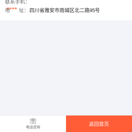
联系手机：
****
地 址：
四川省雅安市雨城区北二路95号
返回首页
电话咨询